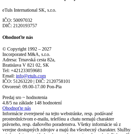
eTuls International SK, s.r.o.
IČO: 50097032
DIČ: 2120193757
Ohodnoťte nás
© Copyright 1992 – 2027
Incorporated M&A, s.r.o.
Adresa:
Trnavská cesta 82a
,
Bratislava
V
821 02
,
SK
Tel:
+421233059681
Email:
info@etuls.com
IČO: 51263220
| DIČ:
2120758101
Otvorené:
09.00-17.00 Pon-Pia
Predaj sro
~ hodnotenia
4.8
/5 na základe
148
hodnotení
Ohodnoťte nás
Informácie zverejnené na tejto webstránke, resp. podávané
prostredníctvom e-mailu, telefónu a chatu nemajú charakter
právneho, resp. daňového poradenstva. Všetky informácie sú z
verejne dostupných zdrojov a majú iba všeobecný charakter. Služby