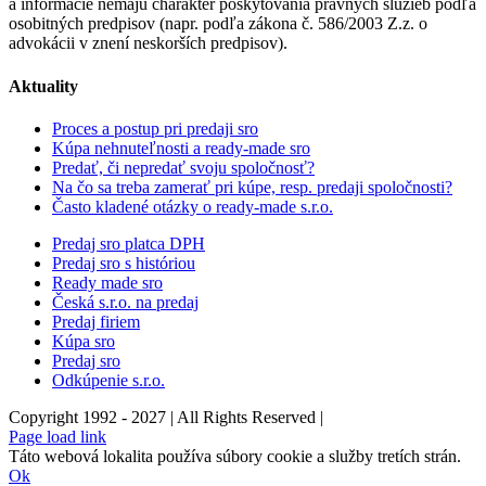
a informácie nemajú charakter poskytovania právnych služieb podľa
osobitných predpisov (napr. podľa zákona č. 586/2003 Z.z. o
advokácii v znení neskorších predpisov).
Aktuality
Proces a postup pri predaji sro
Kúpa nehnuteľnosti a ready-made sro
Predať, či nepredať svoju spoločnosť?
Na čo sa treba zamerať pri kúpe, resp. predaji spoločnosti?
Často kladené otázky o ready-made s.r.o.
Predaj sro platca DPH
Predaj sro s históriou
Ready made sro
Česká s.r.o. na predaj
Predaj firiem
Kúpa sro
Predaj sro
Odkúpenie s.r.o.
Copyright 1992 - 2027 | All Rights Reserved |
Email
Facebook
YouTube
Page load link
Táto webová lokalita používa súbory cookie a služby tretích strán.
Ok