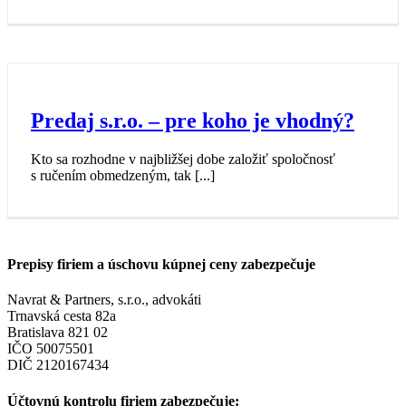
Predaj s.r.o. – pre koho je vhodný?
Kto sa rozhodne v najbližšej dobe založiť spoločnosť
s ručením obmedzeným, tak [...]
Prepisy firiem a úschovu kúpnej ceny zabezpečuje
Navrat & Partners, s.r.o., advokáti
Trnavská cesta 82a
Bratislava 821 02
IČO 50075501
DIČ 2120167434
Účtovnú kontrolu firiem zabezpečuje: