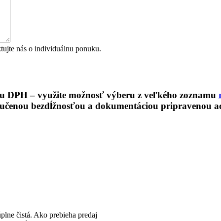
ujte nás o individuálnu ponuku.
áciu DPH – využite možnosť výberu z veľkého zoznamu
aručenou bezdĺžnosťou a dokumentáciou pripravenou a
plne čistá. Ako prebieha predaj