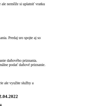
ale nemôže si uplatniť vratku
ia. Predaj sro spojte aj so
anie daňového priznania.
nimálne podať daňové priznanie.
ie ale využite služby a
2.04.2022
i.