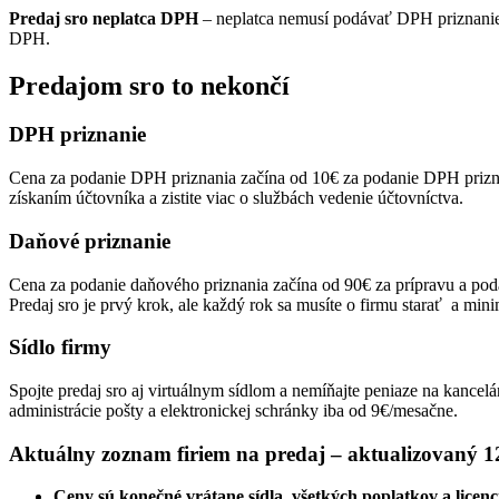
Predaj sro neplatca DPH
– neplatca nemusí podávať DPH priznanie 
DPH.
Predajom sro to nekončí
DPH priznanie
Cena za podanie DPH priznania začína od 10€ za podanie DPH priznan
získaním účtovníka a zistite viac o službách vedenie účtovníctva.
Daňové priznanie
Cena za podanie daňového priznania začína od 90€ za prípravu a pod
Predaj sro je prvý krok, ale každý rok sa musíte o firmu starať a mi
Sídlo firmy
Spojte predaj sro aj virtuálnym sídlom a nemíňajte peniaze na kancelár
administrácie pošty a elektronickej schránky iba od 9€/mesačne.
Aktuálny zoznam firiem na predaj – aktualizovaný 1
Ceny sú konečné vrátane sídla, všetkých poplatkov a licenci