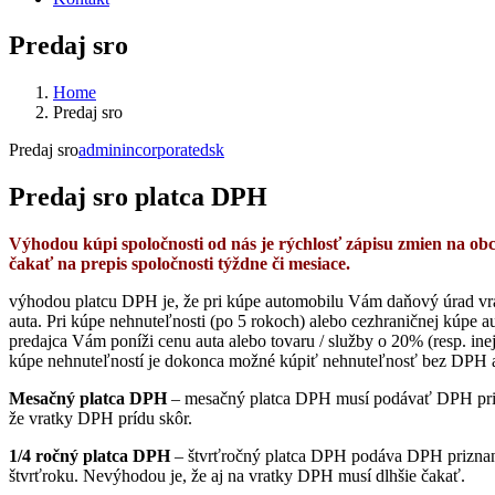
Predaj sro
Home
Predaj sro
Predaj sro
adminincorporatedsk
Predaj sro platca DPH
Výhodou kúpi spoločnosti od nás je rýchlosť zápisu zmien na ob
čakať na prepis spoločnosti týždne či mesiace.
výhodou platcu DPH je, že pri kúpe automobilu Vám daňový úrad vr
auta. Pri kúpe nehnuteľnosti (po 5 rokoch) alebo cezhraničnej kúpe 
predajca Vám poníži cenu auta alebo tovaru / služby o 20% (resp. inej
kúpe nehnuteľností je dokonca možné kúpiť nehnuteľnosť bez DPH aj
Mesačný platca DPH
– mesačný platca DPH musí podávať DPH pri
že vratky DPH prídu skôr.
1/4 ročný platca DPH
– štvrťročný platca DPH podáva DPH priznan
štvrťroku. Nevýhodou je, že aj na vratky DPH musí dlhšie čakať.