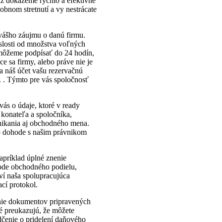
tiž dokážeme rýchlo a efektívne
bnom stretnutí a vy nestrácate
vášho záujmu o danú firmu.
islosti od množstva voľných
 môžeme podpísať do 24 hodín,
úce sa firmy, alebo práve nie je
 náš účet vašu rezervačnú
. . Týmto pre vás spoločnosť
ás o údaje, ktoré v ready
u konateľa a spoločníka,
odnikania aj obchodného mena.
po dohode s našim právnikom
apríklad úplné znenie
ode obchodného podielu,
ví naša spolupracujúca
ací protokol.
anie dokumentov pripravených
ré preukazujú, že môžete
čenie o pridelení daňového