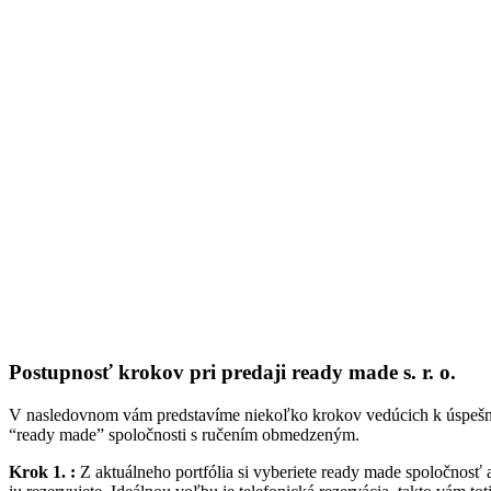
Postupnosť krokov pri predaji ready made s. r. o.
V nasledovnom vám predstavíme niekoľko krokov vedúcich k úspešn
“ready made” spoločnosti s ručením obmedzeným.
Krok 1. :
Z aktuálneho portfólia si vyberiete ready made spoločnosť a