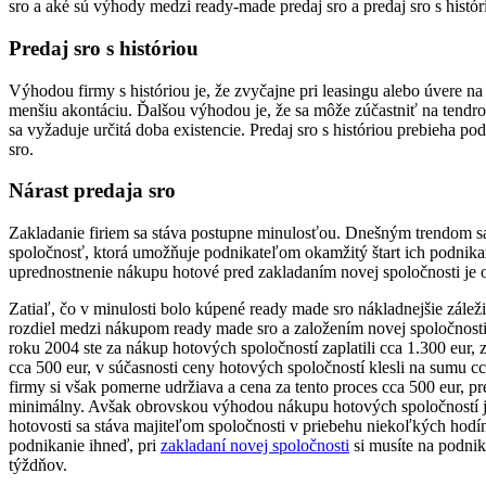
sro a aké sú výhody medzi ready-made predaj sro a predaj sro s histór
Predaj sro s históriou
Výhodou firmy s históriou je, že zvyčajne pri leasingu alebo úvere na
menšiu akontáciu. Ďalšou výhodou je, že sa môže zúčastniť na tendro
sa vyžaduje určitá doba existencie. Predaj sro s históriou prebieha 
sro.
Nárast predaja sro
Zakladanie firiem sa stáva postupne minulosťou. Dnešným trendom s
spoločnosť, ktorá umožňuje podnikateľom okamžitý štart ich podnik
uprednostnenie nákupu hotové pred zakladaním novej spoločnosti je 
Zatiaľ, čo v minulosti bolo kúpené ready made sro nákladnejšie záleži
rozdiel medzi nákupom ready made sro a založením novej spoločnosti 
roku 2004 ste za nákup hotových spoločností zaplatili cca 1.300 eur, 
cca 500 eur, v súčasnosti ceny hotových spoločností klesli na sumu c
firmy si však pomerne udržiava a cena za tento proces cca 500 eur, pr
minimálny. Avšak obrovskou výhodou nákupu hotových spoločností je
hotovosti sa stáva majiteľom spoločnosti v priebehu niekoľkých hodí
podnikanie ihneď, pri
zakladaní novej spoločnosti
si musíte na podni
týždňov.