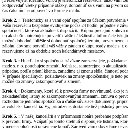
ju rezervujete. Ideálnou voľbu je telefonická rezervácia, takto vám to
zodpovedať všetky prípadné otázky, dohodnúť sa s vami na prvom oso
čas čakaním na odpoveď vo forme e-mailu.
Krok 2. :
Telefonicky sa s vami opäť spojíme za účelom potvrdenia 
Vašu rezerváciu bezplatne evidujeme počas 24 hodín, prípadne v záv
spoločností, ktoré sú aktuálne k dispozícii. Kúpno-predajnú zmluvu
no ak si ešte potrebujete preveriť ďalšie náležitosti a informácie týkaj
možné dohodnúť bližšie si dohodnúť spoločný termín, prevezmeme na
zálohu, aby sme potvrdili váš vážny záujem o kúpu ready made s. r. o
rezervujeme až na obdobie troch kalendárnych mesiacov.
Krok 3. :
Hneď ako si spoločnosť záväzne zarezervujete, požiadame v
made s. r. o. potrebujete zmeniť. Jedná sa, samozrejme, o aktualizáci
prípadne, podľa prianí klienta, zariadime aj zmenu sídla, činností p
V prípade špeciálnych požiadaviek na zmeny spoločenskej je tieto 
možné do zmluvy zakomponovať a zmeniť.
Krok 4. :
Dokumenty, ktoré sú k prevodu firmy nevyhnutné, ako je n
zakladateľskej listiny so zakomponovanými zmenami, zmluva o prev
rozhodnutie jediného spoločníka a ďalšie súvisiace dokumenty, pripra
advokátska kancelária. Vy, prirodzene, dostanete tiež príslušný preber
Krok 5. :
V našej kancelárii a v prítomnosti notára prebehne podpís
k prevodu firmy. Vzápätí po tomto stretnutí disponujete listinami, kto
v mene spoločnosti oprávnene konať. Zároveň vám odovzdáme osved