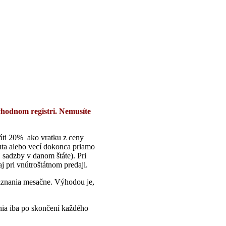
chodnom registri. Nemusíte
áti 20% ako vratku z ceny
auta alebo vecí dokonca priamo
 sadzby v danom štáte). Pri
 pri vnútroštátnom predaji.
znania mesačne. Výhodou je,
ia iba po skončení každého