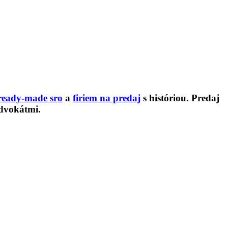
ready-made sro
a
firiem na predaj
s históriou. Predaj
dvokátmi.