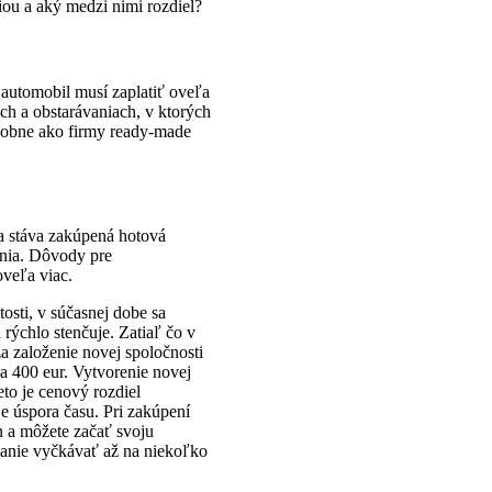
iou a aký medzi nimi rozdiel?
 automobil musí zaplatiť oveľa
ch a obstarávaniach, v ktorých
podobne ako firmy ready-made
a stáva zakúpená hotová
ania. Dôvody pre
oveľa viac.
tosti, v súčasnej dobe sa
rýchlo stenčuje. Zatiaľ čo v
za založenie novej spoločnosti
ca 400 eur. Vytvorenie novej
eto je cenový rozdiel
 úspora času. Pri zakúpení
n a môžete začať svoju
kanie vyčkávať až na niekoľko