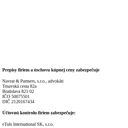
Prepisy firiem a úschovu kúpnej ceny zabezpečuje
Navrat & Partners, s.r.o., advokáti
Trnavská cesta 82a
Bratislava 821 02
IČO 50075501
DIČ 2120167434
Účtovnú kontrolu firiem zabezpečuje:
eTuls International SK, s.r.o.