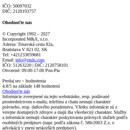
IČO: 50097032
DIČ: 2120193757
Ohodnoťte nás
© Copyright 1992 – 2027
Incorporated M&A, s.r.o.
Adresa:
Trnavská cesta 82a
,
Bratislava
V
821 02
,
SK
Tel:
+421233059681
Email:
info@etuls.com
IČO: 51263220
| DIČ:
2120758101
Otvorené:
09.00-17.00 Pon-Pia
Predaj sro
~ hodnotenia
4.8
/5 na základe
148
hodnotení
Ohodnoťte nás
Informácie zverejnené na tejto webstránke, resp. podávané
prostredníctvom e-mailu, telefónu a chatu nemajú charakter
právneho, resp. daňového poradenstva. Všetky informácie sú z
verejne dostupných zdrojov a majú iba všeobecný charakter. Služby
a informácie nemajú charakter poskytovania právnych služieb podľa
osobitných predpisov (napr. podľa zákona č. 586/2003 Z.z. o
advokácii v znení neskorších predpisov).