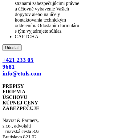
stranami zabezpečujúcimi právne
a účtovné vybavenie Vašich
dopytov alebo na účely
kontaktovania technickým
oddelením. Odoslaním formuláru
s tým vyjadrujete súhlas.
CAPTCHA
+421 233 05
9681
info@etuls.com
PREPISY
FIRIEM A
ÚSCHOVU
KÚPNEJ CENY
ZABEZPEČUJE
Navrat & Partners,
s.r.o., advokáti
Trnavská cesta 82a
Bratislava 821 02