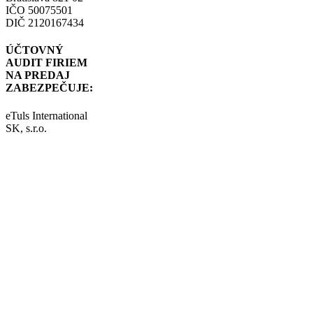
IČO 50075501
DIČ 2120167434
ÚČTOVNÝ
AUDIT FIRIEM
NA PREDAJ
ZABEZPEČUJE:
eTuls International
SK, s.r.o.