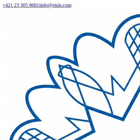
Skip
+421 23 305 9681
|
info@etuls.com
to
Email
Facebook
YouTube
content