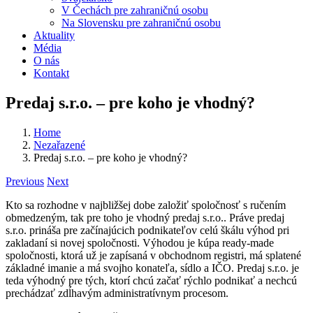
V Čechách pre zahraničnú osobu
Na Slovensku pre zahraničnú osobu
Aktuality
Média
O nás
Kontakt
Predaj s.r.o. – pre koho je vhodný?
Home
Nezařazené
Predaj s.r.o. – pre koho je vhodný?
Previous
Next
Kto sa rozhodne v najbližšej dobe založiť spoločnosť s ručením
obmedzeným, tak pre toho je vhodný predaj s.r.o.. Práve predaj
s.r.o. prináša pre začínajúcich podnikateľov celú škálu výhod pri
zakladaní si novej spoločnosti. Výhodou je kúpa ready-made
spoločnosti, ktorá už je zapísaná v obchodnom registri, má splatené
základné imanie a má svojho konateľa, sídlo a IČO. Predaj s.r.o. je
teda výhodný pre tých, ktorí chcú začať rýchlo podnikať a nechcú
prechádzať zdĺhavým administratívnym procesom.