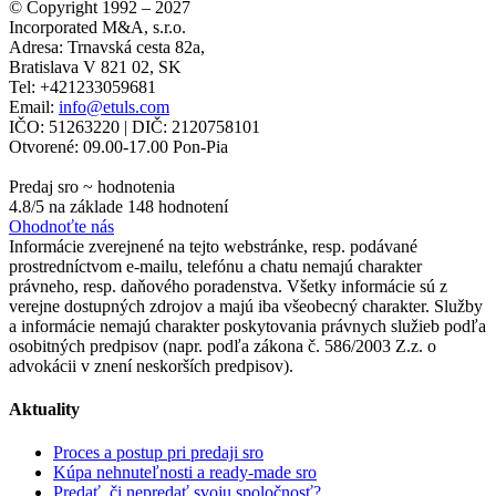
© Copyright 1992 – 2027
Incorporated M&A, s.r.o.
Adresa:
Trnavská cesta 82a
,
Bratislava
V
821 02
,
SK
Tel:
+421233059681
Email:
info@etuls.com
IČO: 51263220
| DIČ:
2120758101
Otvorené:
09.00-17.00 Pon-Pia
Predaj sro
~ hodnotenia
4.8
/5 na základe
148
hodnotení
Ohodnoťte nás
Informácie zverejnené na tejto webstránke, resp. podávané
prostredníctvom e-mailu, telefónu a chatu nemajú charakter
právneho, resp. daňového poradenstva. Všetky informácie sú z
verejne dostupných zdrojov a majú iba všeobecný charakter. Služby
a informácie nemajú charakter poskytovania právnych služieb podľa
osobitných predpisov (napr. podľa zákona č. 586/2003 Z.z. o
advokácii v znení neskorších predpisov).
Aktuality
Proces a postup pri predaji sro
Kúpa nehnuteľnosti a ready-made sro
Predať, či nepredať svoju spoločnosť?