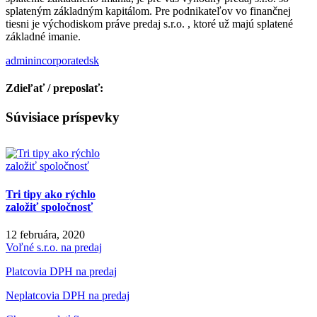
splateným základným kapitálom. Pre podnikateľov vo finančnej
tiesni je východiskom práve predaj s.r.o. , ktoré už majú splatené
základné imanie.
adminincorporatedsk
Zdieľať / preposlať:
Facebook
X
Reddit
LinkedIn
WhatsApp
Tumblr
Pinterest
Vk
Email
Súvisiace príspevky
Tri tipy ako rýchlo
založiť spoločnosť
12 februára, 2020
Voľné s.r.o. na predaj
Platcovia DPH na predaj
Neplatcovia DPH na predaj