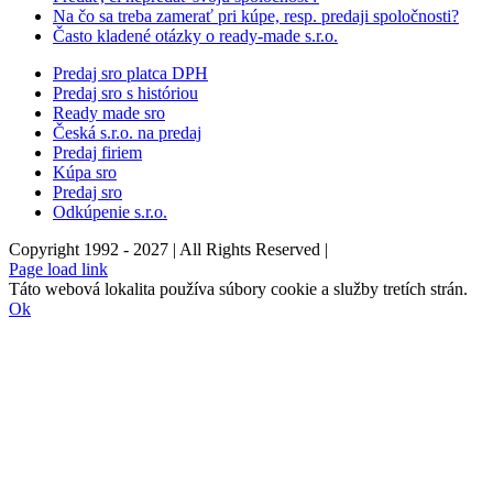
Na čo sa treba zamerať pri kúpe, resp. predaji spoločnosti?
Často kladené otázky o ready-made s.r.o.
Predaj sro platca DPH
Predaj sro s históriou
Ready made sro
Česká s.r.o. na predaj
Predaj firiem
Kúpa sro
Predaj sro
Odkúpenie s.r.o.
Copyright 1992 - 2027 | All Rights Reserved |
Email
Facebook
YouTube
Page load link
Táto webová lokalita používa súbory cookie a služby tretích strán.
Ok