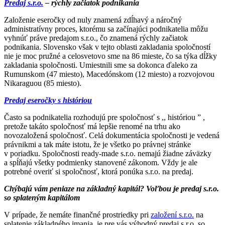
Predaj s.r.o.
– rýchly začiatok podnikania
Založenie eseročky od nuly znamená zdĺhavý a náročný
administratívny proces, ktorému sa začínajúci podnikatelia môžu
vyhnúť práve predajom s.r.o., čo znamená rýchly začiatok
podnikania. Slovensko však v tejto oblasti zakladania spoločností
nie je moc pružné a celosvetovo sme na 86 mieste, čo sa týka dĺžky
zakladania spoločnosti. Umiestnili sme sa dokonca ďaleko za
Rumunskom (47 miesto), Macedónskom (12 miesto) a rozvojovou
Nikaraguou (85 miesto).
Predaj eseročky s históriou
Často sa podnikatelia rozhodujú pre spoločnosť s ,, históriou ˮ ,
pretože takáto spoločnosť má lepšie renomé na trhu ako
novozaložená spoločnosť. Celá dokumentácia spoločnosti je vedená
právnikmi a tak máte istotu, že je všetko po právnej stránke
v poriadku. Spoločnosti ready-made s.r.o. nemajú žiadne záväzky
a spĺňajú všetky podmienky stanovené zákonom. Vždy je ale
potrebné overiť si spoločnosť, ktorá ponúka s.r.o. na predaj.
Chýbajú vám peniaze na základný kapitál? Voľbou je predaj s.r.o.
so splateným kapitálom
V prípade, že nemáte finančné prostriedky pri
založení s.r.o.
na
splatenie základného imania, je pre vás výhodný predaj s.r.o. so