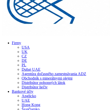
Firmy
USA
UK
CZ
DE
PL
Dubaj UAE
Agentúra dočasného zamestnávania ADZ
Obchodník s minerálnymi olejmi
Distribútor pohonných látok
Distribútor liečiv
Bankové účty
Anglicko
UAE
Hong Kong
Švajčiarsko